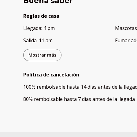
Buena saber
Reglas de casa
Llegada
:
4 pm
Mascotas
Salida
:
11 am
Fumar ad
Mostrar más
Política de cancelación
100
%
rembolsable
hasta
14 días
antes de la
llega
80
%
rembolsable
hasta
7 días
antes de la
llegada