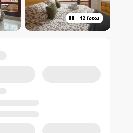
+
12 fotos