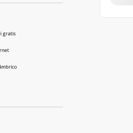
i gratis
rnet
lámbrico