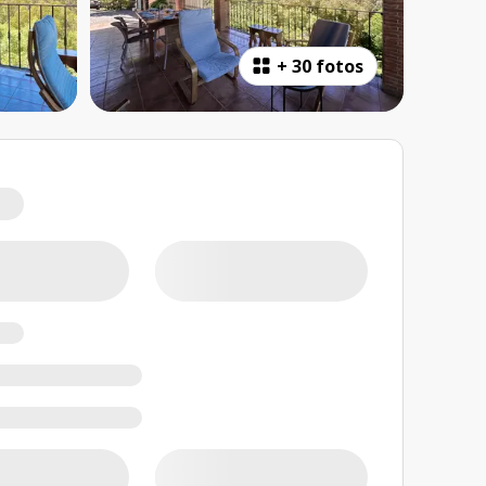
+
30 fotos