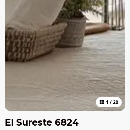
1
/
20
El Sureste 6824