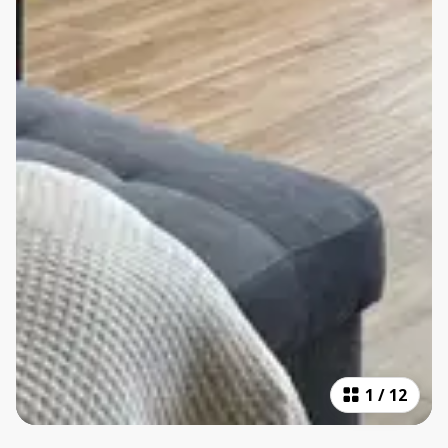
1
/
12